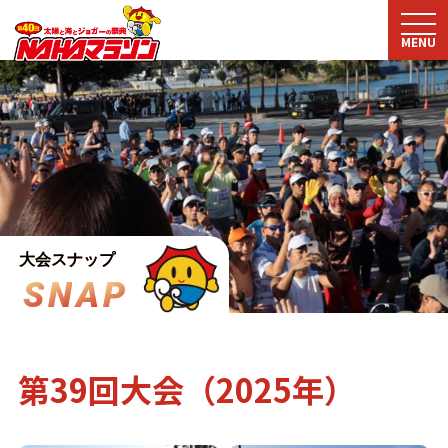
MENU
大会スナップ
S
N
A
P
第39回大会（2025年）