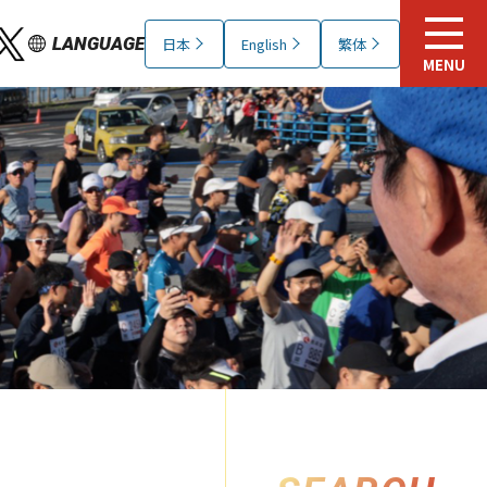
LANGUAGE
日本
English
繁体
MENU