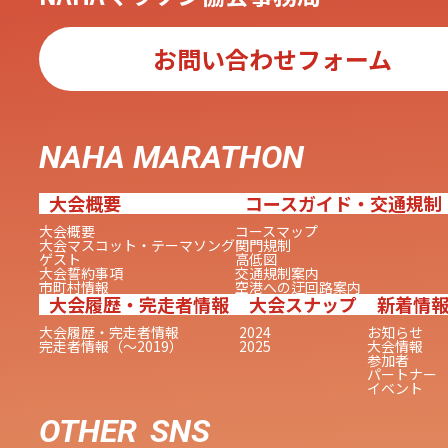
お問い合わせフォーム
NAHA MARATHON
大会概要
コースガイド・交通規制
大会概要
コースマップ
大会マスコット・テーマソング
関門規制
ゲスト
高低図
大会誓約事項
交通規制案内
市町村情報
空港への迂回路案内
大会履歴・完走者情報
大会スナップ
新着情
大会履歴・完走者情報
2024
お知らせ
完走者情報（〜2019）
2025
大会情報
参加者
パートナー
イベント
OTHER
SNS