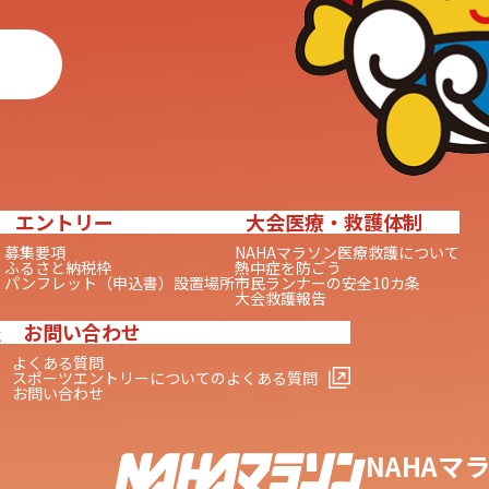
エントリー
大会医療・救護体制
募集要項
NAHAマラソン医療救護について
ふるさと納税枠
熱中症を防ごう
パンフレット（申込書）設置場所
市民ランナーの安全10カ条
大会救護報告
報
お問い合わせ
よくある質問
スポーツエントリーについてのよくある質問
お問い合わせ
NAHAマ