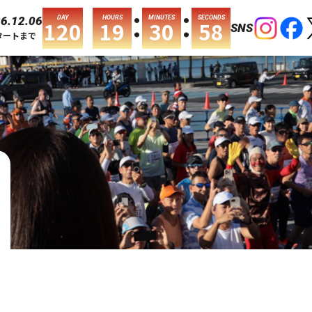
:
:
DAY
HOURS
MINUTES
SECONDS
6.12.06
120
19
30
58
SNS
タートまで