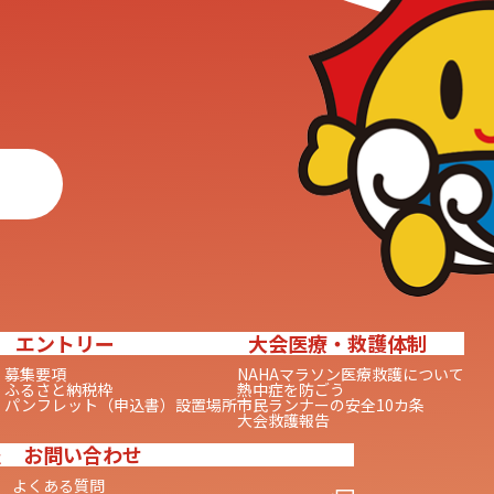
エントリー
大会医療・救護体制
募集要項
NAHAマラソン医療救護について
ふるさと納税枠
熱中症を防ごう
パンフレット（申込書）設置場所
市民ランナーの安全10カ条
大会救護報告
報
お問い合わせ
よくある質問