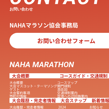
お問い合わせ
NAHAマラソン協会事務局
お問い合わせフォーム
NAHA MARATHON
大会概要
コースガイド・交通規制
大会概要
コースマップ
大会マスコット・テーマソング
関門規制
ゲスト
高低図
大会誓約事項
交通規制案内
市町村情報
空港への迂回路案内
大会履歴・完走者情報
大会スナップ
新着情
大会履歴・完走者情報
2024
お知らせ