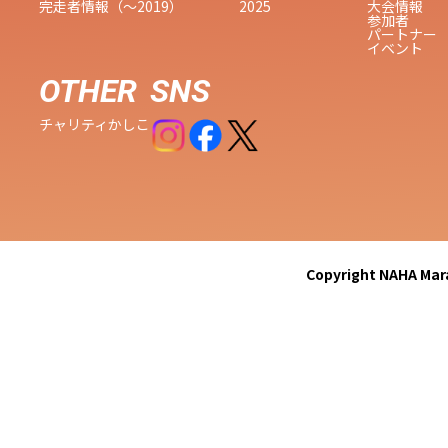
完走者情報（〜2019）
2025
大会情報
参加者
パートナー
イベント
OTHER
SNS
チャリティ
かしこ
Copyright NAHA Mara