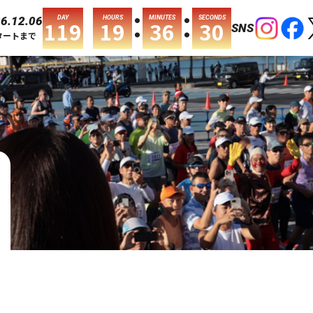
:
:
DAY
HOURS
MINUTES
SECONDS
6.12.06
119
19
36
30
SNS
タートまで