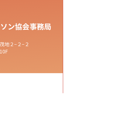
ラソン協会事務局
茂地２−２−２
0F