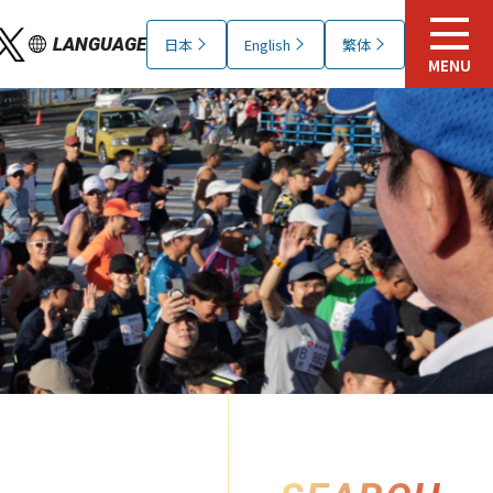
LANGUAGE
日本
English
繁体
MENU