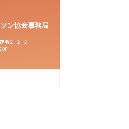
ラソン協会事務局
茂地２−２−２
0F