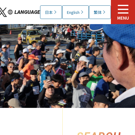
LANGUAGE
日本
English
繁体
MENU