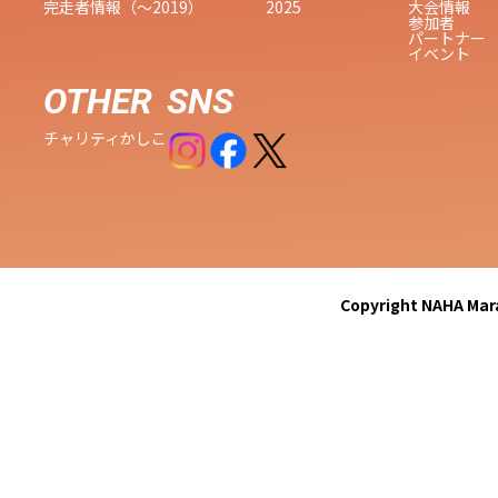
完走者情報（〜2019）
2025
大会情報
参加者
パートナー
イベント
OTHER
SNS
チャリティ
かしこ
Copyright NAHA Mara