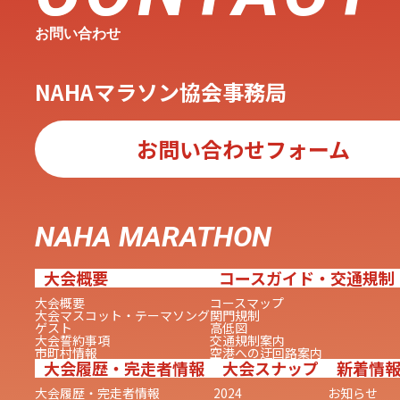
お問い合わせ
NAHAマラソン協会事務局
お問い合わせフォーム
NAHA MARATHON
大会概要
コースガイド・交通規制
大会概要
コースマップ
大会マスコット・テーマソング
関門規制
ゲスト
高低図
大会誓約事項
交通規制案内
市町村情報
空港への迂回路案内
大会履歴・完走者情報
大会スナップ
新着情
大会履歴・完走者情報
2024
お知らせ