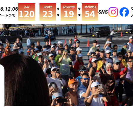
:
:
DAY
HOURS
MINUTES
SECONDS
6.12.06
120
23
19
54
SNS
タートまで