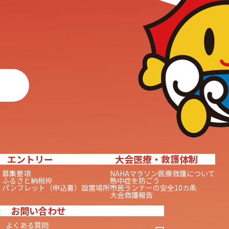
エントリー
大会医療・救護体制
募集要項
NAHAマラソン医療救護について
ふるさと納税枠
熱中症を防ごう
パンフレット（申込書）設置場所
市民ランナーの安全10カ条
大会救護報告
報
お問い合わせ
よくある質問