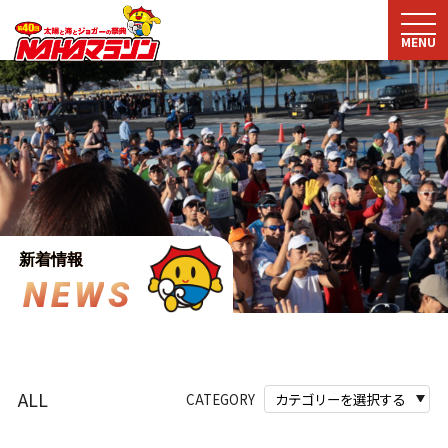
MENU
新着情報
N
E
W
S
ALL
CATEGORY