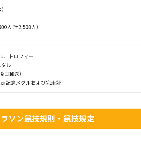
む）
0人 計2,500人）
ル、トロフィー
メダル
（後日郵送）
完走記念メダルおよび完走証
マラソン競技規則
・競技規定