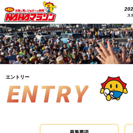
202
ス
エントリー
E
N
T
R
Y
募集要項