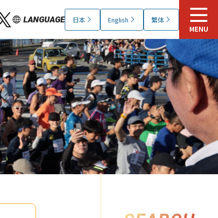
LANGUAGE
日本
English
繁体
MENU