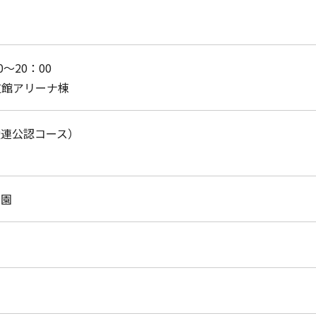
0～20：00
道館アリーナ棟
陸連公認コース）
公園