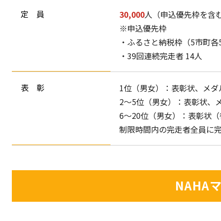
定 員
30,000
人（申込優先枠を含
※申込優先枠
・ふるさと納税枠（5市町各50
・39回連続完走者 14人
表 彰
1位（男女）：表彰状、メダ
2～5位（男女）：表彰状、
6～20位（男女）：表彰状
制限時間内の完走者全員に
NAHA