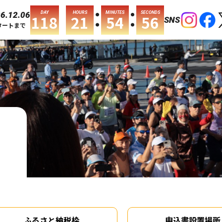
:
:
DAY
HOURS
MINUTES
SECONDS
6.12.06
118
21
54
55
SNS
タートまで
ふるさと納税枠
申込書設置場所