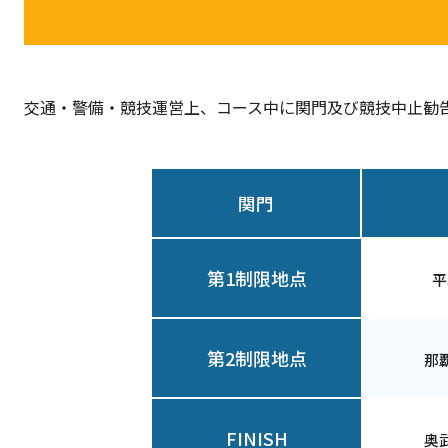
交通・警備・競技運営上、コース中に関門及び競技中止勧
関門
第1制限
地点
平
第2制限
地点
那
FINISH
奥