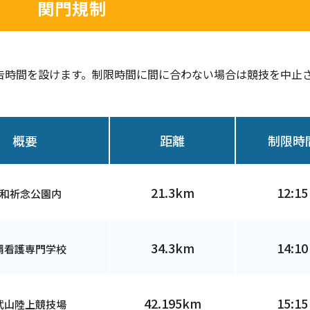
関門規制
告時間を設けます。制限時間に間に合わない場合は競技を中止
概要
距離
制限時
21.3km
12:15
和祈念
公園内
34.3km
14:10
覇看護
専門学校
42.195km
15:15
武山
陸上競技場