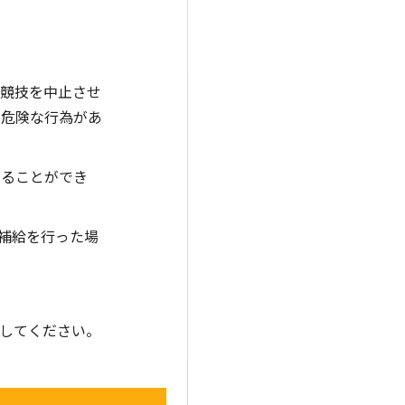
 競技を中止させ
や危険な行為があ
せることができ
補給を行った場
意してください。