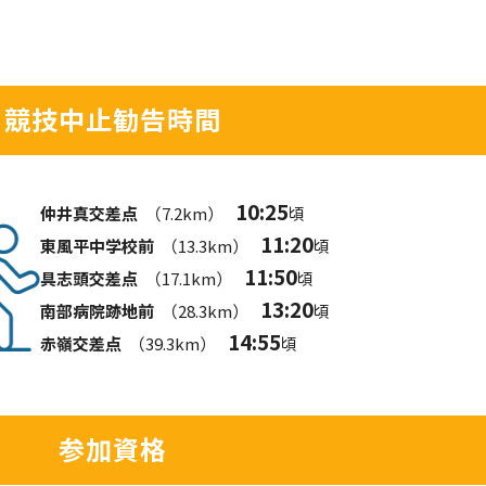
競技中止勧告時間
10:25
仲井真交差点
（7.2km）
頃
11:20
東風平中学校前
（13.3km）
頃
11:50
具志頭交差点
（17.1km）
頃
13:20
南部病院跡地前
（28.3km）
頃
14:55
赤嶺交差点
（39.3km）
頃
参加資格